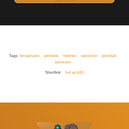
Tags:
terapeutas
péndulo
hebreo
sanación
pendulo
sanacion
Shortlink:
hol.ac/s91