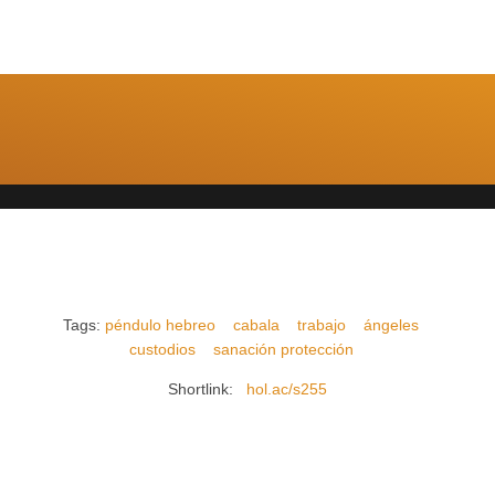
Tags:
péndulo hebreo
cabala
trabajo
ángeles
custodios
sanación protección
Shortlink:
hol.ac/s255